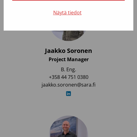
Näytä tiedot
Jaakko Soronen
Project Manager
B. Eng.
+358 44 751 0380
jaakko.soronen@sara.fi