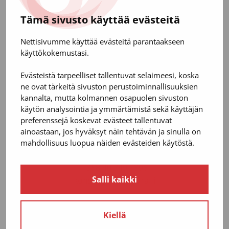
Tämä sivusto käyttää evästeitä
Nettisivumme käyttää evästeitä parantaakseen
käyttökokemustasi.
Evästeistä tarpeelliset tallentuvat selaimeesi, koska
ne ovat tärkeitä sivuston perustoiminnallisuuksien
kannalta, mutta kolmannen osapuolen sivuston
käytön analysointia ja ymmärtämistä sekä käyttäjän
preferenssejä koskevat evästeet tallentuvat
Konsta Ylinen
ainoastaan, jos hyväksyt näin tehtävän ja sinulla on
Project Manager
mahdollisuus luopua näiden evästeiden käytöstä.
M. Sc., Civil Engineering
+358 40 749 3396
Salli kaikki
konsta.ylinen@sara.fi
Kiellä