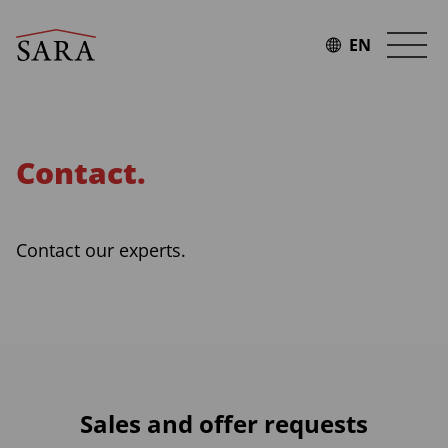
Skip
to
EN
content
Contact.
Contact our experts.
Sales and offer requests