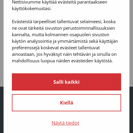
Nettisivumme käyttää evästeitä parantaakseen
käyttökokemustasi.
Uratarina
Evästeistä tarpeelliset tallentuvat selaimeesi, koska
ne ovat tärkeitä sivuston perustoiminnallisuuksien
kannalta, mutta kolmannen osapuolen sivuston
käytön analysointia ja ymmärtämistä sekä käyttäjän
preferenssejä koskevat evästeet tallentuvat
ainoastaan, jos hyväksyt näin tehtävän ja sinulla on
mahdollisuus luopua näiden evästeiden käytöstä.
Salli kaikki
Kiellä
Suomen Aluerakennuttaja Oy — SARA
Näytä tiedot
Tulli Business Park, Åkerlundinkatu 11, 33100 Tampere