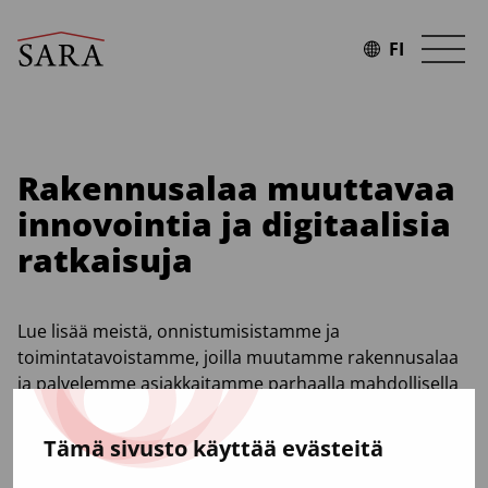
Siirry
sisältöön
FI
Rakennusalaa muuttavaa
innovointia ja digitaalisia
ratkaisuja
Lue lisää meistä, onnistumisistamme ja
toimintatavoistamme, joilla muutamme rakennusalaa
ja palvelemme asiakkaitamme parhaalla mahdollisella
tavalla.
Tämä sivusto käyttää evästeitä
Blogi